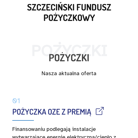
SZCZECIŃSKI FUNDUSZ
POŻYCZKOWY
POŻYCZKI
POŻYCZKI
Nasza aktualna oferta
01
POŻYCZKA OZE Z PREMIĄ
Finansowaniu podlegają instalacje
wytwarzające energię elektryczną/ciepło z